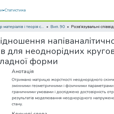
ми
Статистика
Опір матеріалів і теорія споруд
Вип. 90
ввідношення напіваналітичн
ів для неоднорідних кругов
кладної форми
Анотація
Отримано матрицю жорсткості неоднорідного скінче
змінними геометричними і фізичними параметрами 
граничними умовами і досліджено достовірність от
результатів моделювання неоднорідного напруже
стану.
Ключові слова