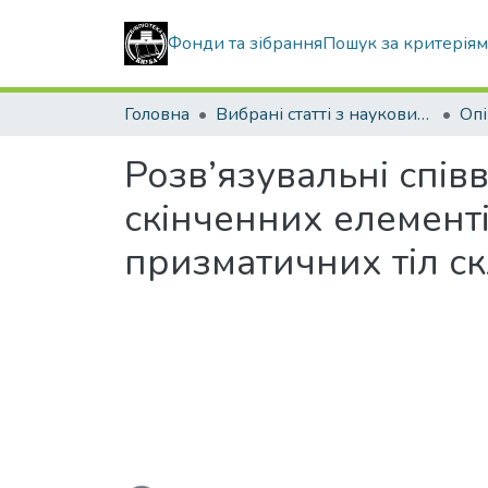
Фонди та зібрання
Пошук за критерія
Головна
Вибрані статті з наукових збірників КНУБА
Розв’язувальні спі
скінченних елемент
призматичних тіл с
Вантажиться...