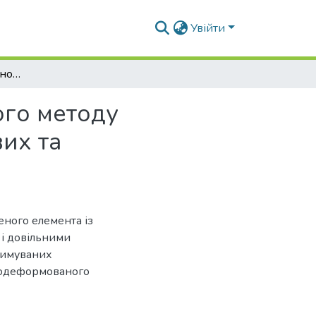
Увійти
Розв’язувальні співвідношення напіваналітичного методу скінченних елементів для неоднорідних кругових та призматичних тіл складної форми
ого методу
их та
ного елемента із
і довільними
римуваних
нодеформованого