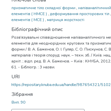
призматичне тіло складної форми
,
напіваналітичний
елементів ( НМСЕ )
,
деформування просторових тіл
елементів ( МСЕ )
,
матриця жорсткості
Бібліографічний опис
Розв’язувальні співвідношення напіваналітичного м
елементів для неоднорідних кругових та призматичн
форми / В. А. Баженов, О. І. Гуляр, С. О. Пискунов, С.
матеріалів і теорія споруд: наук. – техн. зб. / Київ. нац
архіт. ; відп. ред. В. А. Баженов. – Київ : КНУБА, 2012. 
61. - Бібліогр. : 3 назви.
URI
https://repositary.knuba.edu.ua/handle/987654321/5102
Зібрання
Вип. 90