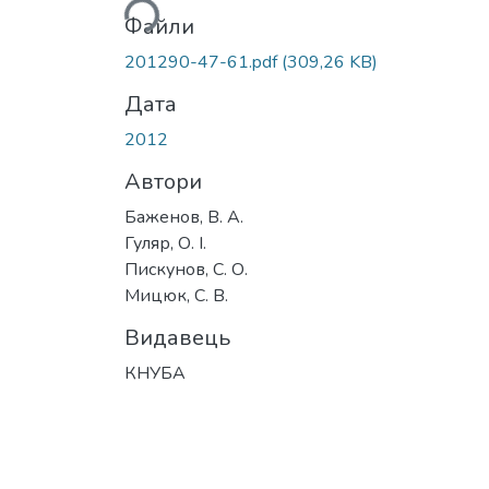
Файли
201290-47-61.pdf
(309,26 KB)
Дата
2012
Автори
Баженов, В. А.
Гуляр, О. І.
Пискунов, С. О.
Мицюк, С. В.
Видавець
КНУБА