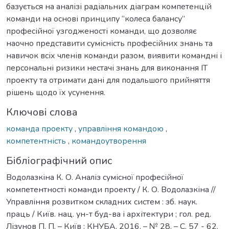
базується на аналізі радіальних діаграм компетенцій
команди на основі принципу “колеса балансу”
професійної узгодженості команди, що дозволяє
наочно представити сумісність професійних знань та
навичок всіх членів команди разом, виявити командні і
персональні ризики нестачі знань для виконання IT
проекту та отримати дані для подальшого прийняття
рішень щодо їх усунення.
Ключові слова
команда проекту
,
управління командою
,
компетентність
,
командоутворення
Бібліографічний опис
Водолазкіна К. О. Аналіз сумісної професійної
компетентності команди проекту / К. О. Водолазкіна //
Управління розвитком складних систем : зб. наук.
праць / Київ. нац. ун-т буд-ва і архітектури ; гол. ред.
Лізунов П. П. – Київ : КНУБА, 2016. – № 28. – С. 57 - 62.