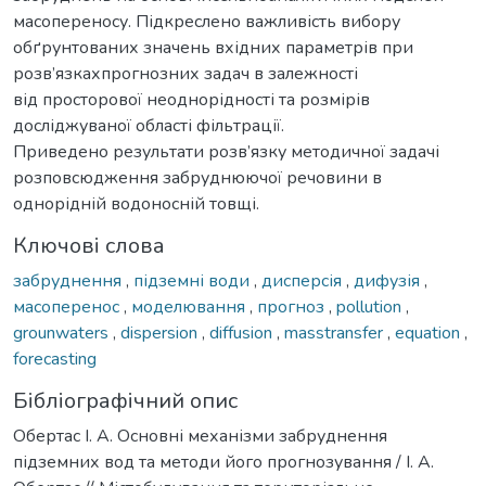
масопереносу. Підкреслено важливість вибору
обґрунтованих значень вхідних параметрів при
розв’язкахпрогнозних задач в залежності
від просторової неоднорідності та розмірів
досліджуваної області фільтрації.
Приведено результати розв’язку методичної задачі
розповсюдження забруднюючої речовини в
однорідній водоносній товщі.
Ключові слова
забруднення
,
підземні води
,
дисперсія
,
дифузія
,
масоперенос
,
моделювання
,
прогноз
,
pollution
,
grounwaters
,
dispersion
,
diffusion
,
masstransfer
,
equation
,
forecasting
Бібліографічний опис
Обертас І. А. Основні механізми забруднення
підземних вод та методи його прогнозування / І. А.