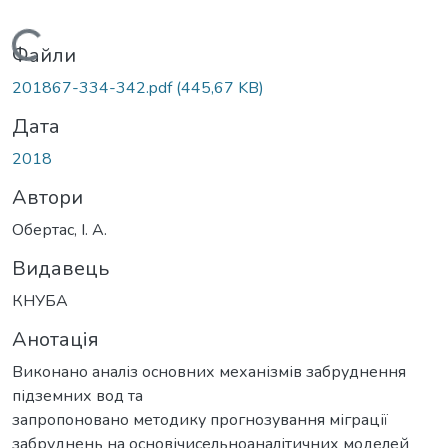
Вантажиться...
Файли
201867-334-342.pdf
(445,67 KB)
Дата
2018
Автори
Обертас, І. А.
Видавець
КНУБА
Анотація
Виконано аналіз основних механізмів забруднення
підземних вод та
запропоновано методику прогнозування міграції
забруднень на основічисельноаналітичних моделей