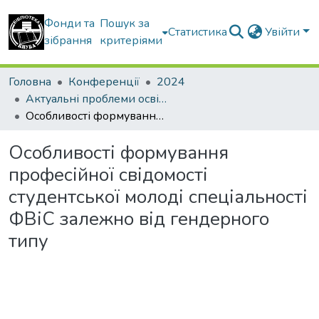
Фонди та
Пошук за
Статистика
Увійти
зібрання
критеріями
Головна
Конференції
2024
Актуальні проблеми освітнього процесу в контексті європейського вибору України
Особливості формування професійної свідомості студентської молоді спеціальності ФВіС залежно від гендерного типу
Особливості формування
професійної свідомості
студентської молоді спеціальності
ФВіС залежно від гендерного
типу