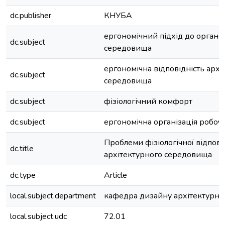
dc.publisher
КНУБА
ергономічний підхід до організ
dc.subject
середовища
ергономічна відповідність архі
dc.subject
середовища
dc.subject
фізіологічний комфорт
dc.subject
ергономічна організація робочо
Проблеми фізіологічної відпові
dc.title
архітектурного середовища
dc.type
Article
local.subject.department
кафедра дизайну архітектурн
local.subject.udc
72.01