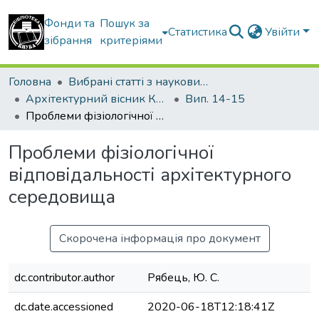
Фонди та
Пошук за
Статистика
Увійти
зібрання
критеріями
Головна
Вибрані статті з наукових збірників КНУБА
Архітектурний вісник КНУБА
Вип. 14-15
Проблеми фізіологічної відповідальності архітектурного середовища
Проблеми фізіологічної
відповідальності архітектурного
середовища
Скорочена інформація про документ
dc.contributor.author
Рябець, Ю. С.
dc.date.accessioned
2020-06-18T12:18:41Z