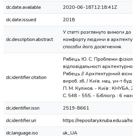
dc.date.available
2020-06-18T12:18:41Z
dc.date.issued
2018
У статті розглянуто вимоги до ф
dc.description.abstract
комфорту людини в архітектур
способи його досягнення.
Рябець Ю. С. Проблеми фізіолог
відповідальності архітектурног
Рябець // Архітектурний вісник
dc.identifier.citation
вироб. зб. / Київ. нац. ун-т буд-ва
П. М. Куліков. - Київ : КНУБА, 20
С. 548 - 555. - Бібліогр. : 6 назв.
dc.identifier.issn
2519-8661
dc.identifier.uri
https://repositary.knuba.edu.ua
dc.language.iso
uk_UA