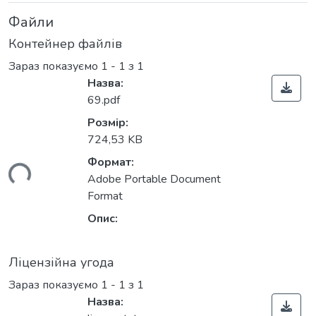
Файли
Контейнер файлів
Зараз показуємо
1 - 1 з 1
Назва:
69.pdf
Розмір:
724,53 KB
Формат:
ься...
Adobe Portable Document
Format
Опис:
Ліцензійна угода
Зараз показуємо
1 - 1 з 1
Назва: