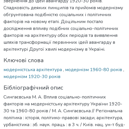
звернення до ідей авангарду 1920-30 років.
Спадковість деяких пинципів та прийомів модернізму
обгрунтована подібністю соціальних і політичних
факторів на новому етапі. Доцільним постало
дослідження впливу подібних соціально-політичних
факторів на архітектуру обох періодів та виявлення
шляхів трансформації первинних ідей авангарду в
архітектурі Другої хвилі модернізму в Україні.
Ключові слова
модерністська архітектура
,
модернізм 1960-80 років
,
модернізм 1920-30 років
Бібліографічний опис
Сингаєвська М. А. Вплив соціально-політичних
факторів на модерністську архітектуру України 1920-
30 та 1960-80 років / М. А. Сингаєвська // Регіональна
політика : історія, політико-правові засади, архітектура,
урбаністика : зб. наук. праць : в 3 ч. / Київ. нац. ун-т буд-