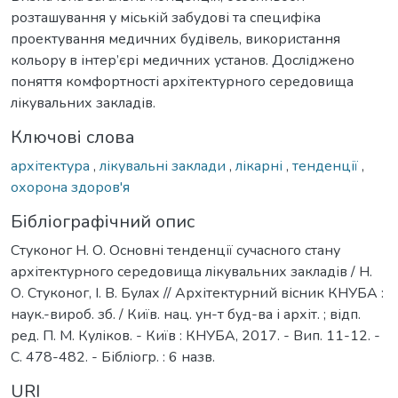
розташування у міській забудові та специфіка
проектування медичних будівель, використання
кольору в інтер’єрі медичних установ. Досліджено
поняття комфортності архітектурного середовища
лікувальних закладів.
Ключові слова
архітектура
,
лікувальні заклади
,
лікарні
,
тенденції
,
охорона здоров'я
Бібліографічний опис
Стуконог Н. О. Основні тенденції сучасного стану
архітектурного середовища лікувальних закладів / Н.
О. Стуконог, І. В. Булах // Архітектурний вісник КНУБА :
наук.-вироб. зб. / Київ. нац. ун-т буд-ва і архіт. ; відп.
ред. П. М. Куліков. - Київ : КНУБА, 2017. - Вип. 11-12. -
С. 478-482. - Бібліогр. : 6 назв.
URI