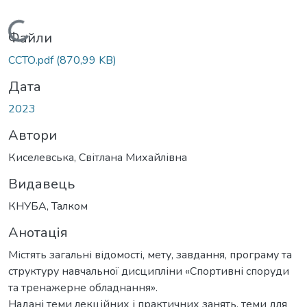
Вантажиться...
Файли
ССТО.pdf
(870,99 KB)
Дата
2023
Автори
Киселевська, Світлана Михайлівна
Видавець
КНУБА, Талком
Анотація
Містять загальні відомості, мету, завдання, програму та
структуру навчальної дисципліни «Спортивні споруди
та тренажерне обладнання».
Надані теми лекційних і практичних занять, теми для