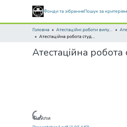
Фонди та зібрання
Пошук за критерія
Головна
Атестаційні роботи випускників
Атестаційна робота студента Литвина Максима Олександровича
Атестаційна робота
Вантажиться...
Файли