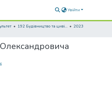
Увійти
ультет
192 Будівництво та цивільна інженерія. Промислове і цивільне будівництво
2023
а Олександровича
96