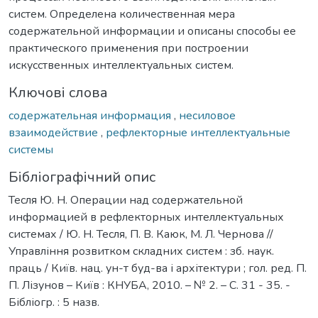
систем. Определена количественная мера
содержательной информации и описаны способы ее
практического применения при построении
искусственных интеллектуальных систем.
Ключові слова
содержательная информация
,
несиловое
взаимодействие
,
рефлекторные интеллектуальные
системы
Бібліографічний опис
Тесля Ю. Н. Операции над содержательной
информацией в рефлекторных интеллектуальных
системах / Ю. Н. Тесля, П. В. Каюк, М. Л. Чернова //
Управління розвитком складних систем : зб. наук.
праць / Київ. нац. ун-т буд-ва і архітектури ; гол. ред. П.
П. Лізунов – Київ : КНУБА, 2010. – № 2. – С. 31 - 35. -
Бібліогр. : 5 назв.