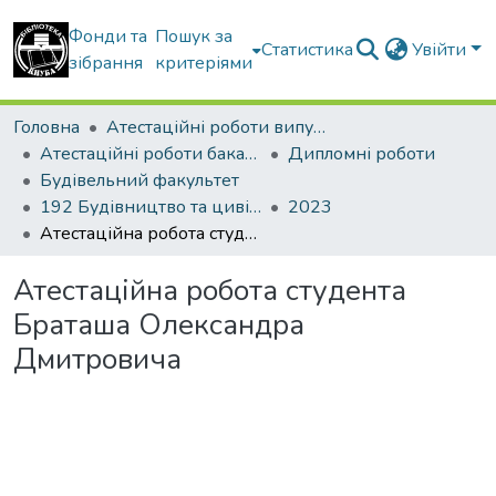
Фонди та
Пошук за
Статистика
Увійти
зібрання
критеріями
Головна
Атестаційні роботи випускників
Атестаційні роботи бакалаврів
Дипломні роботи
Будівельний факультет
192 Будівництво та цивільна інженерія. Промислове і цивільне будівництво
2023
Атестаційна робота студента Браташа Олександра Дмитровича
Атестаційна робота студента
Браташа Олександра
Дмитровича