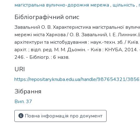
магістральна вулично-дорожня мережа
,
щільність
,
Бібліографічний опис
Завальний О. В. Характеристика магістральної вули
мережі міста Харкова / О. В. Завальний, І. Е. Линник 
архітектури та містобудування : наук.-техн. зб. / Київ.
архіт. ; відп. ред. М. М. Дьомін. - Київ : КНУБА, 2014. -
246. - Бібліогр. : 6 назв.
URI
https://repositary.knuba.edu.ua/handle/987654321/3856
Зібрання
Вип. 37
Повна інформація про документ