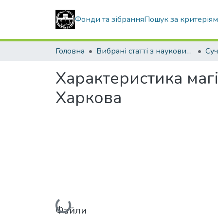
Фонди та зібрання
Пошук за критерія
Головна
Вибрані статті з наукових збірників КНУБА
Характеристика маг
Харкова
Вантажиться...
Файли