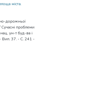
площа міста.
чно-дорожньої
// Сучасні проблеми
 нац. ун-т буд-ва і
 Вип. 37. - С. 241 -