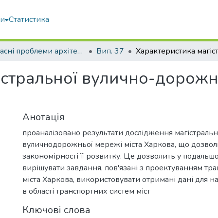
ми
Статистика
Сучасні проблеми архітектури та містобудування
Вип. 37
істральної вулично-дорожнь
Анотація
проаналізовано результати дослідження магістральн
вуличнодорожньої мережі міста Харкова, що дозвол
закономірності її розвитку. Це дозволить у подальш
вирішувати завдання, пов'язані з проектуванням тр
міста Харкова, використовувати отримані дані для 
в області транспортних систем міст
Ключові слова