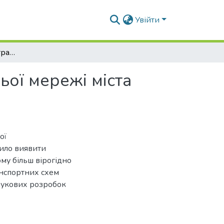
Увійти
Характеристика магістральної вулично-дорожньої мережі міста Харкова
ої мережі міста
ої
ило виявити
ому більш вірогідно
анспортних схем
наукових розробок