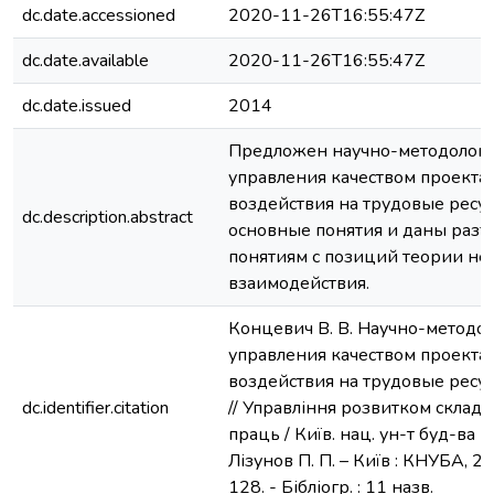
dc.date.accessioned
2020-11-26T16:55:47Z
dc.date.available
2020-11-26T16:55:47Z
dc.date.issued
2014
Предложен научно-методологи
управления качеством проекта
воздействия на трудовые ресу
dc.description.abstract
основные понятия и даны разъ
понятиям с позиций теории не
взаимодействия.
Концевич В. В. Научно-методо
управления качеством проекта
воздействия на трудовые ресур
dc.identifier.citation
// Управління розвитком складни
праць / Київ. нац. ун-т буд-ва і 
Лізунов П. П. – Київ : КНУБА, 20
128. - Бібліогр. : 11 назв.