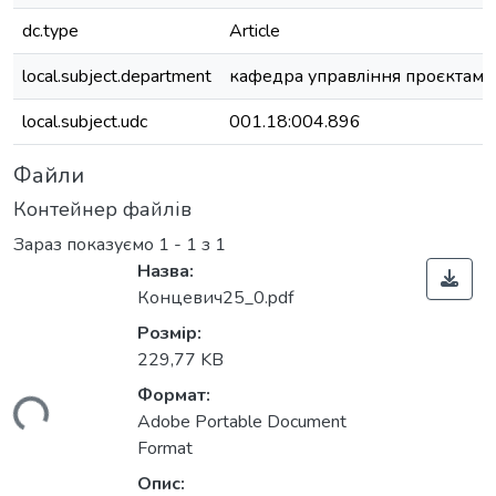
dc.type
Article
local.subject.department
кафедра управління проєктами
local.subject.udc
001.18:004.896
Файли
Контейнер файлів
Зараз показуємо
1 - 1 з 1
Назва:
Концевич25_0.pdf
Розмір:
229,77 KB
Формат:
ться...
Adobe Portable Document
Format
Опис: