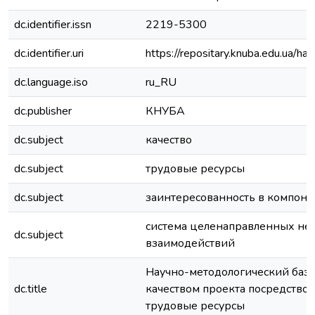
dc.identifier.issn
2219-5300
dc.identifier.uri
https://repositary.knuba.edu.ua
dc.language.iso
ru_RU
dc.publisher
КНУБА
dc.subject
качество
dc.subject
трудовые ресурсы
dc.subject
заинтересованность в компоне
система целенаправленных не
dc.subject
взаимодействий
Научно-методологический бази
dc.title
качеством проекта посредством
трудовые ресурсы