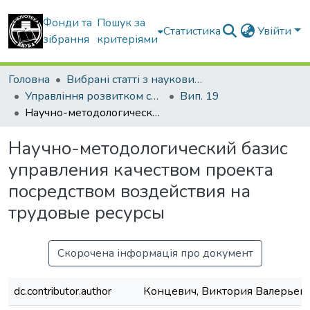
Фонди та
Пошук за
Статистика
Увійти
зібрання
критеріями
Головна
Вибрані статті з наукових збірників КНУБА
Управління розвитком складних систем
Вип. 19
Научно-методологический базис управления качеством проекта посредством воздействия на трудовые ресурсы
Научно-методологический базис
управления качеством проекта
посредством воздействия на
трудовые ресурсы
Скорочена інформація про документ
dc.contributor.author
Концевич, Виктория Валерьев