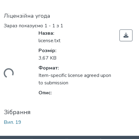
Ліцензійна угода
Зараз показуємо
1 - 1 з 1
Назва:
license.txt
Розмір:
3,67 KB
Формат:
ться...
Item-specific license agreed upon
to submission
Опис:
Зібрання
Вип. 19