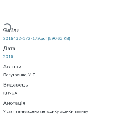
ться...
Файли
2016432-172-179.pdf
(590,63 KB)
Дата
2016
Автори
Полутренко, У. Б.
Видавець
КНУБА
Анотація
У статті викладено методику оцінки впливу