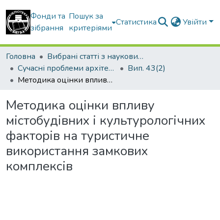
Фонди та
Пошук за
Статистика
Увійти
зібрання
критеріями
Головна
Вибрані статті з наукових збірників КНУБА
Сучасні проблеми архітектури та містобудування
Вип. 43(2)
Методика оцінки впливу містобудівних і культурологічних факторів на туристичне використання замкових комплексів
Методика оцінки впливу
містобудівних і культурологічних
факторів на туристичне
використання замкових
комплексів