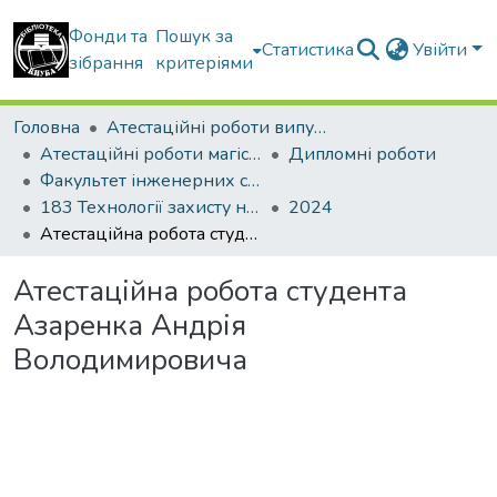
Фонди та
Пошук за
Статистика
Увійти
зібрання
критеріями
Головна
Атестаційні роботи випускників
Атестаційні роботи магістрів
Дипломні роботи
Факультет інженерних систем та екології
183 Технології захисту навколишнього середовища
2024
Атестаційна робота студента Азаренка Андрія Володимировича
Атестаційна робота студента
Азаренка Андрія
Володимировича