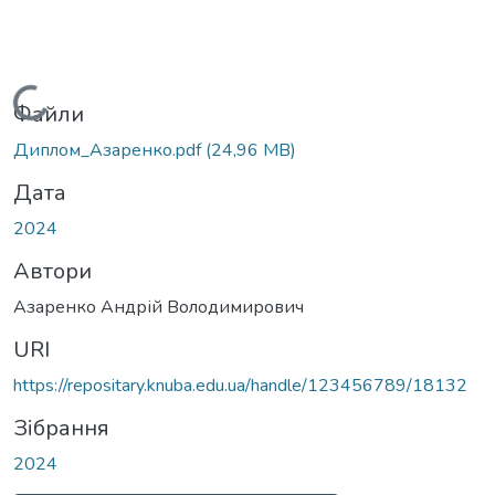
Вантажиться...
Файли
Диплом_Азаренко.pdf
(24,96 MB)
Дата
2024
Автори
Азаренко Андрій Володимирович
URI
https://repositary.knuba.edu.ua/handle/123456789/18132
Зібрання
2024