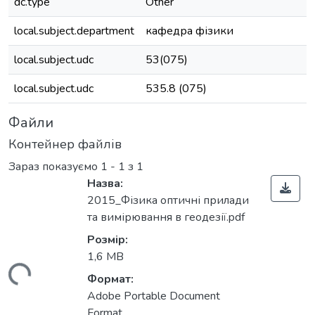
dc.type
Other
local.subject.department
кафедра фізики
local.subject.udc
53(075)
local.subject.udc
535.8 (075)
Файли
Контейнер файлів
Зараз показуємо
1 - 1 з 1
Назва:
2015_Фізика оптичні прилади
та вимірювання в геодезії.pdf
Розмір:
1,6 MB
иться...
Формат:
Adobe Portable Document
Format