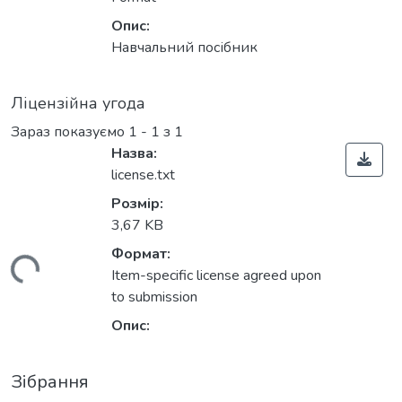
Опис:
Навчальний посібник
Ліцензійна угода
Зараз показуємо
1 - 1 з 1
Назва:
license.txt
Розмір:
3,67 KB
Формат:
иться...
Item-specific license agreed upon
to submission
Опис:
Зібрання