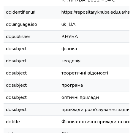
К. : КНУБА, 2015. – 94 с.
dc.identifier.uri
https://repositary.knuba.edu.ua
dc.language.iso
uk_UA
dc.publisher
КНУБА
dc.subject
фізика
dc.subject
геодезія
dc.subject
теоретичні відомості
dc.subject
програма
dc.subject
оптичні прилади
dc.subject
приклади розв'язування задач
dc.title
Фізика: оптичні прилади та вим