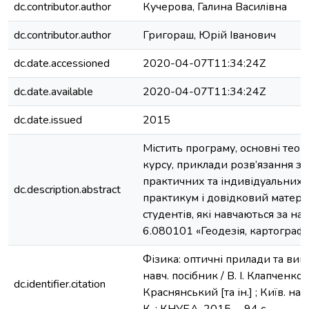
dc.contributor.author
Кучерова, Галина Василівна
dc.contributor.author
Григораш, Юрій Іванович
dc.date.accessioned
2020-04-07T11:34:24Z
dc.date.available
2020-04-07T11:34:24Z
dc.date.issued
2015
Містить програму, основні теоре
курсу, приклади розв’язання за
практичних та індивідуальних 
dc.description.abstract
практикум і довідковий матері
студентів, які навчаються за н
6.080101 «Геодезія, картографія
Фізика: оптичні прилади та вимі
навч. посібник / В. І. Клапченко, 
dc.identifier.citation
Краснянський [та ін.] ; Київ. нац.