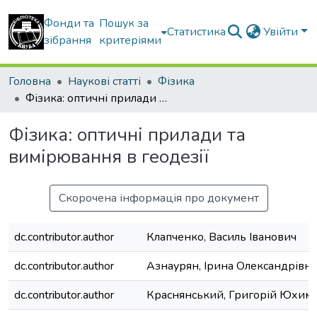
Фонди та
Пошук за
Статистика
Увійти
зібрання
критеріями
Головна
Наукові статті
Фізика
Фізика: оптичні прилади та вимірювання в геодезії
Фізика: оптичні прилади та
вимірювання в геодезії
Скорочена інформація про документ
dc.contributor.author
Клапченко, Василь Іванович
dc.contributor.author
Азнаурян, Ірина Олександрівна
dc.contributor.author
Краснянський, Григорій Юхим