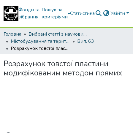
Фонди та
Пошук за
Статистика
Увійти
зібрання
критеріями
Головна
Вибрані статті з наукових збірників КНУБА
Містобудування та територіальне планування
Вип. 63
Розрахунок товстої пластини модифікованим методом прямих
Розрахунок товстої пластини
модифікованим методом прямих