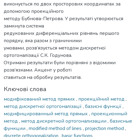
виконується по двох просторових координатах за
допомогою проекційного
методу Бубнова-Петрова. У результаті утворюється
замкнута система
редукованих диференціальних рівнянь першого
порядку, яка разом з граничними
умовами, розв’язується методом дискретної
ортогоналізації С.К. Годунова.
Отримані результати були порівняні з відомими
розв’язками. Акцент у роботі
ставиться на обробку результатів.
Ключові слова
модифікований метод прямих
,
проекційний метод
,
метод дискретної ортогоналізації
,
базисні функції
,
модифицированный метод прямых
,
проекционный
метод
,
метод дискретной ортогонализации
,
базисные
функции
,
modified method of lines
,
projection method
,
discrete orthogonalization
,
basic functions