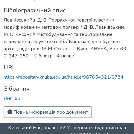
Бібліографічний опис
Левківськийц Д. В. Розрахунок товстої пластини
модифікованим методом прямих / Д. В. Левківський,
М. О. Янсонс // Містобудування та територіальне
планування : наук.-техн. зб. / Київ. нац. ун-т буд-ва і
архіт. ; відп. ред. М. М. Осєтрін. - Київ : КНУБА, Вип. 63. -
С. 247-250. - Бібліогр. : 4 назви.
URI
https://repositary.knuba.edu.ua/handle/987654321/6784
Зібрання
Вип. 63
Повна інформація про документ
Київський Національний Університет будівництва і