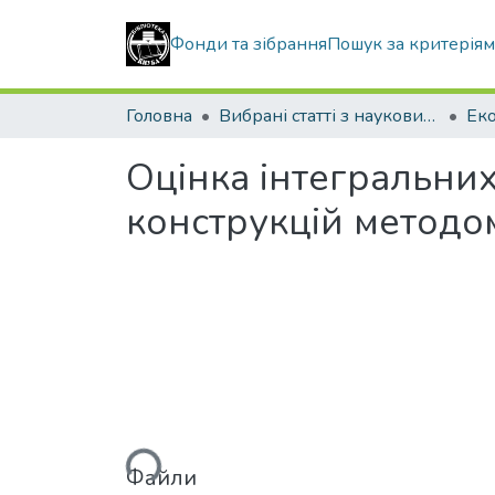
Фонди та зібрання
Пошук за критерія
Головна
Вибрані статті з наукових збірників КНУБА
Oцінка інтегральних
конструкцій методо
Вантажиться...
Файли