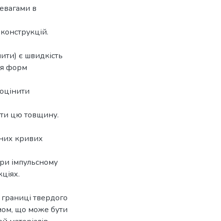
ревагами в
 конструкцій.
ити) є швидкість
ня форм
 оцінити
ити цю товщину.
йних кривих
ри імпульсному
ціях.
 границі твердого
мом, що може бути