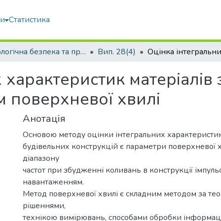
ми
Статистика
Екологічна безпека та природокористування
Вип. 28(4)
 характеристик матеріалів
м поверхневої хвилі
Анотація
Основою методу оцінки інтегральних характеристик
будівельних конструкцій є параметри поверхневої х
діапазону
частот при збудженні коливань в конструкції імпул
навантаженням.
Метод поверхневої хвилі є складним методом за т
рішеннями,
технікою вимірювань, способами обробки інформації