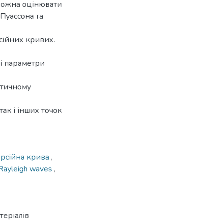
 можна оцінювати
Пуассона та
сійних кривих.
ні параметри
стичному
ак і інших точок
рсійна крива
,
Rayleigh waves
,
теріалів