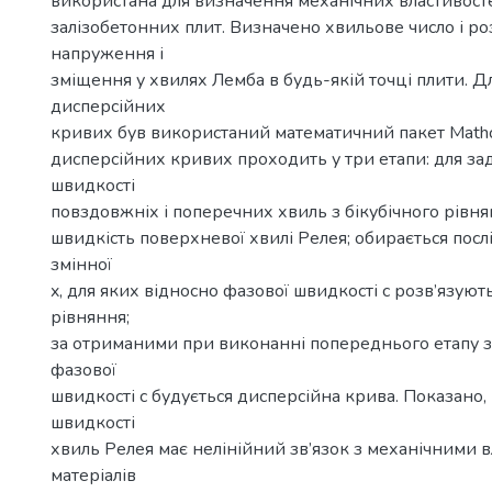
використана для визначення механічних властивосте
залізобетонних плит. Визначено хвильове число і ро
напруження і
зміщення у хвилях Лемба в будь-якій точці плити. 
дисперсійних
кривих був використаний математичний пакет Math
дисперсійних кривих проходить у три етапи: для за
швидкості
повздовжніх і поперечних хвиль з бікубічного рівн
швидкість поверхневої хвилі Релея; обирається посл
змінної
x, для яких відносно фазової швидкості с розв’язують
рівняння;
за отриманими при виконанні попереднього етапу 
фазової
швидкості с будується дисперсійна крива. Показано
швидкості
хвиль Релея має нелінійний зв’язок з механічними 
матеріалів