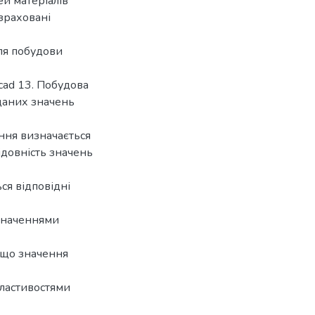
й матеріалів
зраховані
Для побудови
cad 13. Побудова
даних значень
яння визначається
ідовність значень
ся відповідні
значеннями
, що значення
властивостями