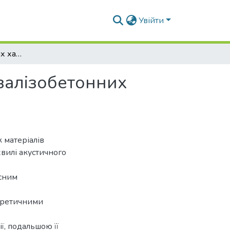
Увійти
Oцінка інтегральних характеристик матеріалів залізобетонних конструкцій методом поверхневої хвилі
 залізобетонних
 матеріалів
вилі акустичного
ьсним
еоретичними
, подальшою її