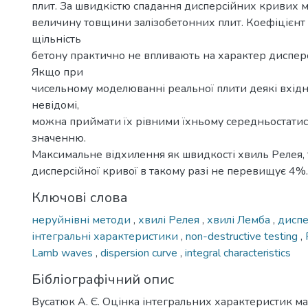
плит. За швидкістю спадання дисперсійних кривих
величину товщини залізобетонних плит. Коефіцієнт 
щільність
бетону практично не впливають на характер диспер
Якщо при
чисельному моделюванні реальної плити деякі вхід
невідомі,
можна приймати їх рівними їхньому середньостати
значенню.
Максимальне відхилення як швидкості хвиль Релея, т
дисперсійної кривої в такому разі не перевищує 4%.
Ключові слова
неруйнівні методи
,
хвилі Релея
,
хвилі Лемба
,
диспе
інтегральні характеристики
,
non-destructive testing
,
Lamb waves
,
dispersion curve
,
integral characteristics
Бібліографічний опис
Вусатюк А. Є. Oцінка інтегральних характеристик ма