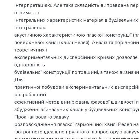
інтерпретацією. Але така складність виправдана пе
отриманні
інтегральних характеристик матеріалів будівельних
Інтегральною
акустичною характеристикою пласкої конструкції (пл
поверхневої хвилі (хвилі Релея). Аналіз та порівнян
теоретичних і
експериментальних дисперсійних кривих дозволяє
однорідність
будівельної конструкції по товщині, а також визнач
Для
практичної побудови експериментальних дисперсі
розроблений
ефективний метод вимірювань фазової швидкості п
збудженні згинальних хвиль у будівельних конструк
Проаналізовано задачу
розповсюдження пласкої гармонічної хвилі Релея на
ізотропного ідеально пружного півпростору з вакуу