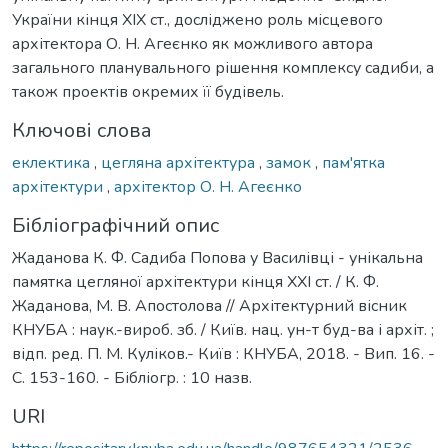
України кінця XIX ст., досліджено роль місцевого
архітектора О. Н. Агеєнко як можливого автора
загального планувального рішення комплексу садиби, а
також проектів окремих її будівель.
Ключові слова
еклектика
,
цегляна архітектура
,
замок
,
пам'ятка
архітектури
,
архітектор О. Н. Агеєнко
Бібліографічний опис
Жаданова К. Ф. Садиба Попова у Василівці - унікальна
памятка цегляної архітектури кінця ХХІ ст. / К. Ф.
Жаданова, М. В. Апостолова // Архітектурний вісник
КНУБА : наук.-вироб. зб. / Київ. нац. ун-т буд-ва і архіт. ;
відп. ред. П. М. Куліков.- Київ : КНУБА, 2018. - Вип. 16. -
С. 153-160. - Бібліогр. : 10 назв.
URI