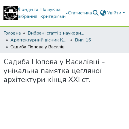
Фонди та
Пошук за
Статистика
Увійти
зібрання
критеріями
Головна
Вибрані статті з наукових збірників КНУБА
Архітектурний вісник КНУБА
Вип. 16
Садиба Попова у Василівці - унікальна памятка цегляної архітектури кінця ХХІ ст.
Садиба Попова у Василівці -
унікальна памятка цегляної
архітектури кінця ХХІ ст.