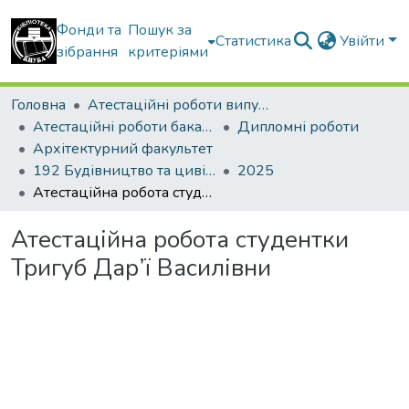
Фонди та
Пошук за
Статистика
Увійти
зібрання
критеріями
Головна
Атестаційні роботи випускників
Атестаційні роботи бакалаврів
Дипломні роботи
Архітектурний факультет
192 Будівництво та цивільна інженерія
2025
Атестаційна робота студентки Тригуб Дар’ї Василівни
Атестаційна робота студентки
Тригуб Дар’ї Василівни