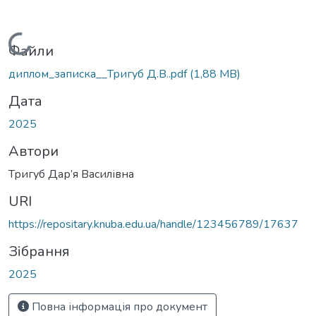
Вантажиться...
Файли
диплом_записка__Тригуб Д.В..pdf
(1,88 MB)
Дата
2025
Автори
Тригуб Дар’я Василівна
URI
https://repositary.knuba.edu.ua/handle/123456789/17637
Зібрання
2025
Повна інформація про документ