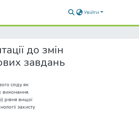
Увійти
ації до змін
тових завдань
ого сліду як
їх виконання.
) рівня вищої
нології захисту