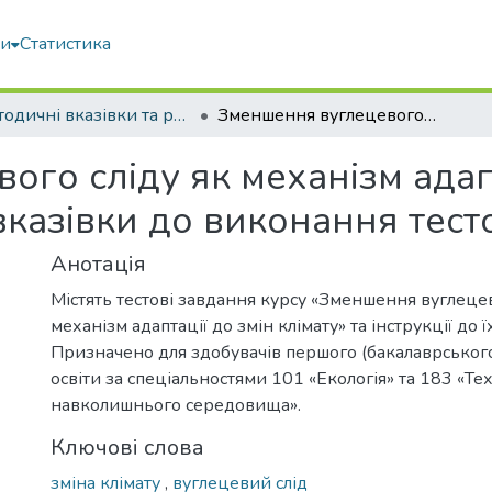
ми
Статистика
Методичні вказівки та рекомендації
Зменшення вуглецевого сліду як механізм адаптації до змін клімату : методичні вказівки до виконання тестових завдань
го сліду як механізм адапт
 вказівки до виконання тес
Анотація
Містять тестові завдання курсу «Зменшення вуглецев
механізм адаптації до змін клімату» та інструкції до 
Призначено для здобувачів першого (бакалаврського
освіти за спеціальностями 101 «Екологія» та 183 «Тех
навколишнього середовища».
Ключові слова
зміна клімату
,
вуглецевий слід