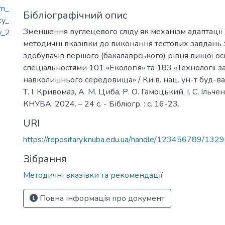
zm_
Бібліографічний опис
ky_
Зменшення вуглецевого сліду як механізм адаптації д
y_2
методичні вказівки до виконання тестових завдань з
здобувачів першого (бакалаврського) рівня вищої осв
спеціальностями 101 «Екологія» та 183 «Технології з
навколишнього середовища» / Київ. нац. ун-т буд-ва і а
Т. І. Кривомаз, А. М. Циба, Р. О. Гамоцький, І. С. Ільченк
КНУБА, 2024. – 24 с. - Бібліогр. : с. 16-23.
URI
https://repositary.knuba.edu.ua/handle/123456789/132
Зібрання
Методичні вказівки та рекомендації
Повна інформація про документ