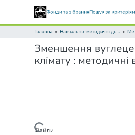
Фонди та зібрання
Пошук за критерія
Головна
Навчально-методичні документи
Зменшення вуглецево
клімату : методичні
Файли