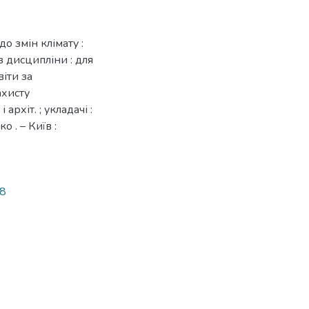
о змін клімату :
 дисципліни : для
іти за
ахисту
рхіт. ; укладачі :
о . – Київ :
98