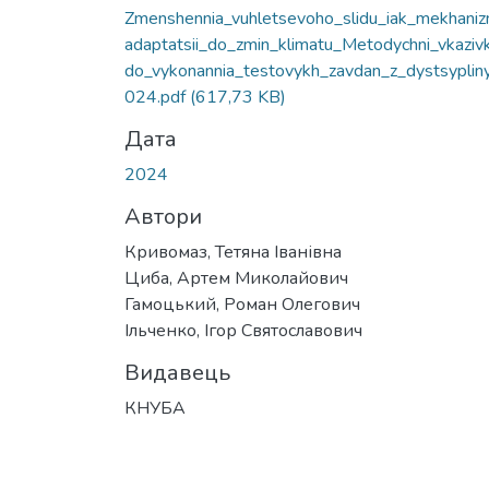
Вантажиться...
Zmenshennia_vuhletsevoho_slidu_iak_mekhani
adaptatsii_do_zmin_klimatu_Metodychni_vkaziv
do_vykonannia_testovykh_zavdan_z_dystsyplin
024.pdf
(617,73 KB)
Дата
2024
Автори
Кривомаз, Тетяна Іванівна
Циба, Артем Миколайович
Гамоцький, Роман Олегович
Ільченко, Ігор Святославович
Видавець
КНУБА