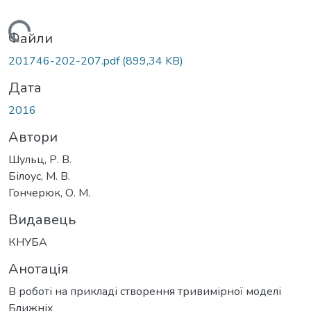
антажиться...
Файли
201746-202-207.pdf
(899,34 KB)
Дата
2016
Автори
Шульц, Р. В.
Білоус, М. В.
Гончерюк, О. М.
Видавець
КНУБА
Анотація
В роботі на прикладі створення тривимірної моделі
Ближніх