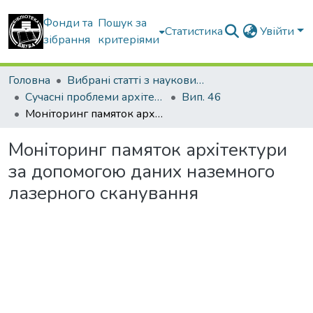
Фонди та
Пошук за
Статистика
Увійти
зібрання
критеріями
Головна
Вибрані статті з наукових збірників КНУБА
Сучасні проблеми архітектури та містобудування
Вип. 46
Моніторинг памяток архітектури за допомогою даних наземного лазерного сканування
Моніторинг памяток архітектури
за допомогою даних наземного
лазерного сканування