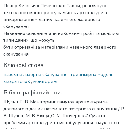
Печер Київської Печерської Лаври, розглянуто
технологію моніторингу пам’яток архітектури з
використанням даних наземного лазерного
сканування.
Наведено основні етапи виконання робіт та можливі
типи даних, що можуть
бути отримані за матеріалами наземного лазерного
сканування.
Ключові слова
наземне лазерне сканування
,
тривимірна модель
,
хмара точок
,
моніторинг
Бібліографічний опис
Шульц Р. В. Моніторинг памяток архітектури за
допомогою даних наземного лазерного сканування / Р.
В. Шульц, М. В.,Білоус,О. М. Гончерюк // Сучасні
проблеми архітектури та містобудування : наук.-техн.