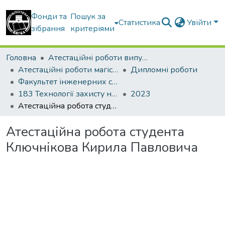
Фонди та
Пошук за
Статистика
Увійти
зібрання
критеріями
Головна
Атестаційні роботи випускників
Атестаційні роботи магістрів
Дипломні роботи
Факультет інженерних систем та екології
183 Технології захисту навколишнього середовища
2023
Атестаційна робота студента Ключнікова Кирила Павловича
Атестаційна робота студента
Ключнікова Кирила Павловича