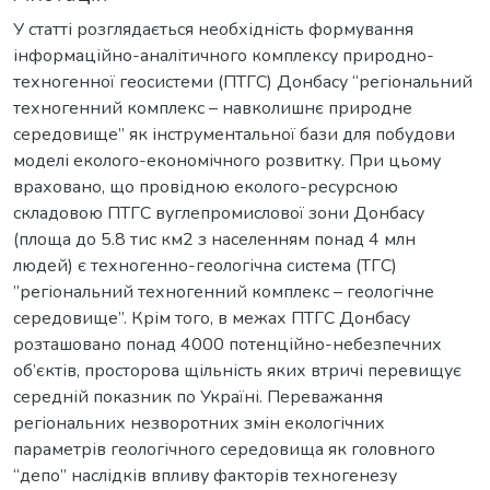
У статті розглядається необхідність формування
інформаційно-аналітичного комплексу природно-
техногенної геосистеми (ПТГС) Донбасу “регіональний
техногенний комплекс – навколишнє природне
середовище” як інструментальної бази для побудови
моделі еколого-економічного розвитку. При цьому
враховано, що провідною еколого-ресурсною
складовою ПТГС вуглепромислової зони Донбасу
(площа до 5.8 тис км2 з населенням понад 4 млн
людей) є техногенно-геологічна система (ТГС)
”регіональний техногенний комплекс – геологічне
середовище”. Крім того, в межах ПТГС Донбасу
розташовано понад 4000 потенційно-небезпечних
об’єктів, просторова щільність яких втричі перевищує
середній показник по Україні. Переважання
регіональних незворотних змін екологічних
параметрів геологічного середовища як головного
“депо” наслідків впливу факторів техногенезу