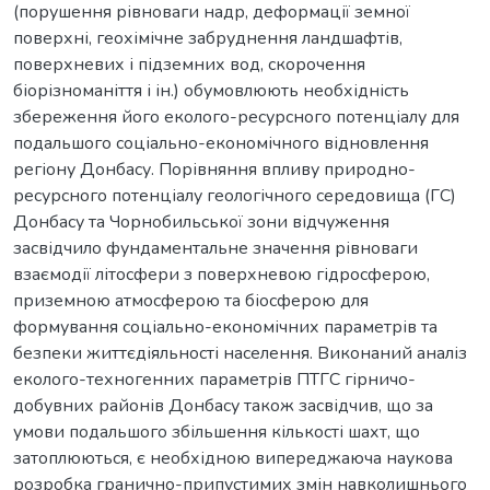
(порушення рівноваги надр, деформації земної
поверхні, геохімічне забруднення ландшафтів,
поверхневих і підземних вод, скорочення
біорізноманіття і ін.) обумовлюють необхідність
збереження його еколого-ресурсного потенціалу для
подальшого соціально-економічного відновлення
регіону Донбасу. Порівняння впливу природно-
ресурсного потенціалу геологічного середовища (ГС)
Донбасу та Чорнобильської зони відчуження
засвідчило фундаментальне значення рівноваги
взаємодії літосфери з поверхневою гідросферою,
приземною атмосферою та біосферою для
формування соціально-економічних параметрів та
безпеки життєдіяльності населення. Виконаний аналіз
еколого-техногенних параметрів ПТГС гірничо-
добувних районів Донбасу також засвідчив, що за
умови подальшого збільшення кількості шахт, що
затоплюються, є необхідною випереджаюча наукова
розробка гранично-припустимих змін навколишнього