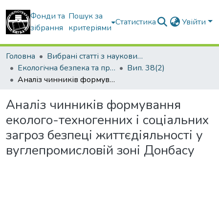
Фонди та
Пошук за
Статистика
Увійти
зібрання
критеріями
Головна
Вибрані статті з наукових збірників КНУБА
Екологічна безпека та природокористування
Вип. 38(2)
Аналіз чинників формування еколого-техногенних і соціальних загроз безпеці життєдіяльності у вуглепромисловій зоні Донбасу
Аналіз чинників формування
еколого-техногенних і соціальних
загроз безпеці життєдіяльності у
вуглепромисловій зоні Донбасу