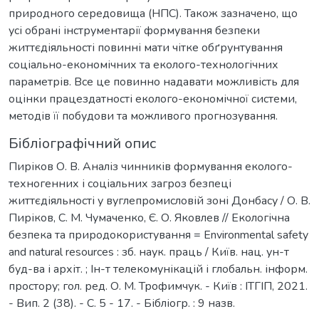
природного середовища (НПС). Також зазначено, що
усі обрані інструментарії формування безпеки
життєдіяльності повинні мати чітке обґрунтування
соціально-економічних та еколого-технологічних
параметрів. Все це повинно надавати можливість для
оцінки працездатності еколого-економічної системи,
методів її побудови та можливого прогнозування.
Бібліографічний опис
Пиріков О. В. Аналіз чинників формування еколого-
техногенних і соціальних загроз безпеці
життєдіяльності у вуглепромисловій зоні Донбасу / О. В.
Пиріков, С. М. Чумаченко, Є. О. Яковлев // Екологічна
безпека та природокористування = Environmental safety
and natural resources : зб. наук. праць / Київ. нац. ун-т
буд-ва і архіт. ; Ін-т телекомунікацій і глобальн. інформ.
простору; гол. ред. О. М. Трофимчук. - Київ : ІТГІП, 2021.
- Вип. 2 (38). - С. 5 - 17. - Бібліогр. : 9 назв.