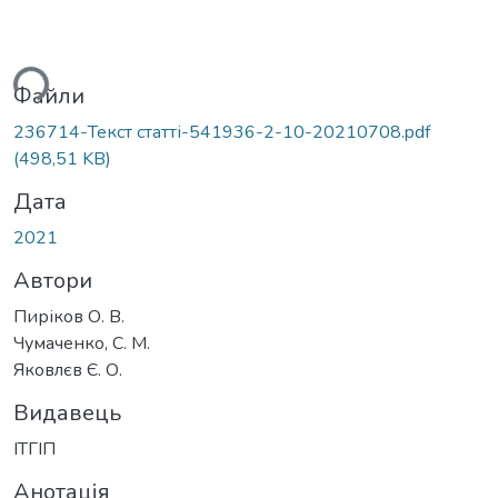
ься...
Файли
236714-Текст статті-541936-2-10-20210708.pdf
(498,51 KB)
Дата
2021
Автори
Пиріков О. В.
Чумаченко, С. М.
Яковлєв Є. О.
Видавець
ІТГІП
Анотація