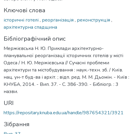
Ключові слова
історичні готелі
,
реорганізація
,
реконструкція
,
архітектурна спадщина
Бібліографічний опис
Мержієвська Н. Ю. Приклади архітектурно-
планувальної реорганізації історичних готелів у місті
Одеса / Н. Ю. Мержієвська // Сучасні проблеми
архітектури та містобудування : наук.-техн. зб. / Київ.
нац. ун-т буд-ва і архіт. ; відп. ред. М. М. Дьомін. - Київ :
КНУБА, 2014. - Вип. 37. - С. 386-390. - Бібліогр. : 3
назви.
URI
https://repositary.knuba.edu.ua/handle/987654321/3921
Зібрання
Вип. 37