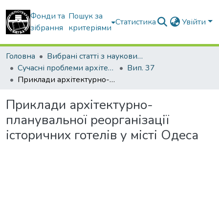
Фонди та
Пошук за
Статистика
Увійти
зібрання
критеріями
Головна
Вибрані статті з наукових збірників КНУБА
Сучасні проблеми архітектури та містобудування
Вип. 37
Приклади архітектурно-планувальної реорганізації історичних готелів у місті Одеса
Приклади архітектурно-
планувальної реорганізації
історичних готелів у місті Одеса