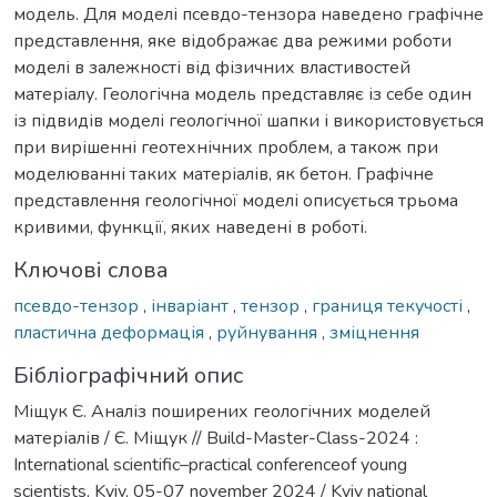
модель. Для моделі псевдо-тензора наведено графічне
представлення, яке відображає два режими роботи
моделі в залежності від фізичних властивостей
матеріалу. Геологічна модель представляє із себе один
із підвидів моделі геологічної шапки і використовується
при вирішенні геотехнічних проблем, а також при
моделюванні таких матеріалів, як бетон. Графічне
представлення геологічної моделі описується трьома
кривими, функції, яких наведені в роботі.
Ключові слова
псевдо-тензор
,
інваріант
,
тензор
,
границя текучості
,
пластична деформація
,
руйнування
,
зміцнення
Бібліографічний опис
Міщук Є. Аналіз поширених геологічних моделей
матеріалів / Є. Міщук // Build-Master-Class-2024 :
International scientific–practical conferenceof young
scientists, Kyiv, 05-07 november 2024 / Kyiv national