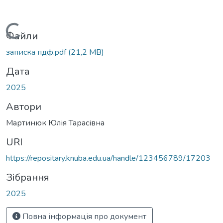
Вантажиться...
Файли
записка пдф.pdf
(21,2 MB)
Дата
2025
Автори
Мартинюк Юлія Тарасівна
URI
https://repositary.knuba.edu.ua/handle/123456789/17203
Зібрання
2025
Повна інформація про документ