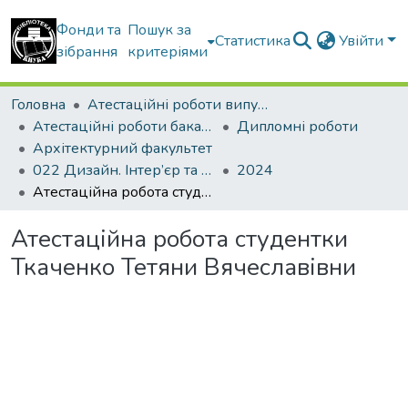
Фонди та
Пошук за
Статистика
Увійти
зібрання
критеріями
Головна
Атестаційні роботи випускників
Атестаційні роботи бакалаврів
Дипломні роботи
Архітектурний факультет
022 Дизайн. Інтер’єр та обладнання
2024
Атестаційна робота студентки Ткаченко Тетяни Вячеславівни
Атестаційна робота студентки
Ткаченко Тетяни Вячеславівни