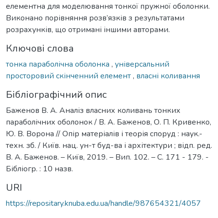
елементна для моделювання тонкої пружної оболонки.
Виконано порівняння розв’язків з результатами
розрахунків, що отримані іншими авторами.
Ключові слова
тонка параболічна оболонка
,
універсальний
просторовий скінченний елемент
,
власні коливання
Бібліографічний опис
Баженов В. А. Аналіз власних коливань тонких
параболічних оболонок / В. А. Баженов, О. П. Кривенко,
Ю. В. Ворона // Опір матеріалів і теорія споруд : наук.-
техн. зб. / Київ. нац. ун-т буд-ва і архітектури ; відп. ред.
В. А. Баженов. – Київ, 2019. – Вип. 102. – С. 171 - 179. -
Бібліогр. : 10 назв.
URI
https://repositary.knuba.edu.ua/handle/987654321/4057