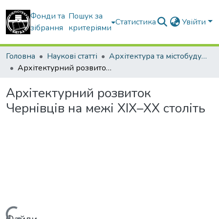
Фонди та
Пошук за
Статистика
Увійти
зібрання
критеріями
Головна
Наукові статті
Архітектура та містобудування
Архітектурний розвиток Чернівців на межі ХІХ–ХХ століть
Архітектурний розвиток
Чернівців на межі ХІХ–ХХ століть