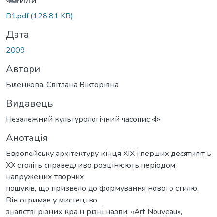
Вантажиться...
Файли
B1.pdf
(128,81 KB)
Дата
2009
Автори
Біленкова, Світлана Вікторівна
Видавець
Незалежний культурологічний часопис «Ї»
Анотація
Европейську архітектуру кінця ХІХ і перших десятиліт ь
ХХ століть справедливо розцінюють періодом
напружених творчих
пошуків, що призвело до формування нового стилю.
Він отримав у мистецтво
знавстві різних країн різні назви: «Art Nouveau»,