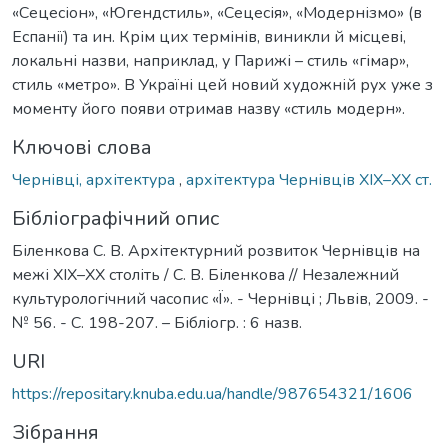
«Сецесіон», «Югендстиль», «Сецесія», «Модернізмо» (в
Еспанії) та ин. Крім цих термінів, виникли й місцеві,
локальні назви, наприклад, у Парижі – стиль «гімар»,
стиль «метро». В Україні цей новий художній рух уже з
моменту його появи отримав назву «стиль модерн».
Ключові слова
Чернівці, архітектура
,
архітектура Чернівців ХІХ–ХХ ст.
Бібліографічний опис
Біленкова С. В. Архітектурний розвиток Чернівців на
межі ХІХ–ХХ століть / С. В. Біленкова // Незалежний
культурологічний часопис «Ї». - Чернівці ; Львів, 2009. -
№ 56. - С. 198-207. – Бібліогр. : 6 назв.
URI
https://repositary.knuba.edu.ua/handle/987654321/1606
Зібрання