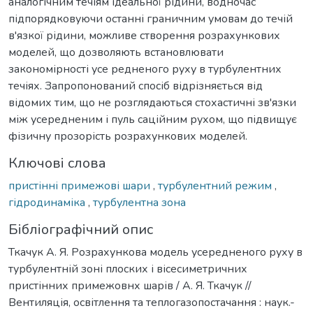
аналогічним течіям ідеальної рідини, водночас
підпорядковуючи останні граничним умовам до течій
в'язкої рідини, можливе створення розрахункових
моделей, що дозволяють встановлювати
закономірності усе редненого руху в турбулентних
течіях. Запропонований спосіб відрізняється від
відомих тим, що не розглядаються стохастичні зв'язки
між усередненим і пуль саційним рухом, що підвищує
фізичну прозорість розрахункових моделей.
Ключові слова
пристінні примежові шари
,
турбулентний режим
,
гідродинаміка
,
турбулентна зона
Бібліографічний опис
Ткачук А. Я. Розрахункова модель усередненого руху в
турбулентній зоні плоских і вісесиметричних
пристінних примежовнх шарів / А. Я. Ткачук //
Вентиляція, освітлення та теплогазопостачання : наук.-