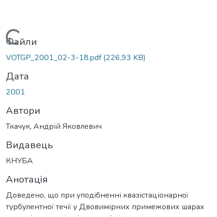
Вантажиться...
Файли
VOTGP_2001_02-3-18.pdf
(226,93 KB)
Дата
2001
Автори
Ткачук, Андрій Яковлевич
Видавець
КНУБА
Анотація
Доведено, що при уподібненні квазістаціонарної
турбулентної течії у Двовимірних примежових шарах