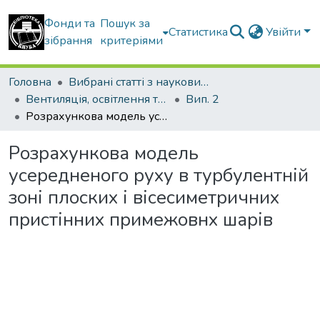
Фонди та
Пошук за
Статистика
Увійти
зібрання
критеріями
Головна
Вибрані статті з наукових збірників КНУБА
Вентиляція, освітлення та теплогазопостачання
Вип. 2
Розрахункова модель усередненого руху в турбулентній зоні плоских і вісесиметричних пристінних примежовнх шарів
Розрахункова модель
усередненого руху в турбулентній
зоні плоских і вісесиметричних
пристінних примежовнх шарів