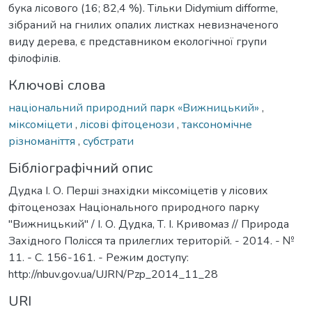
бука лісового (16; 82,4 %). Тільки Didymium difforme,
зібраний на гнилих опалих листках невизначеного
виду дерева, є представником екологічної групи
філофілів.
Ключові слова
національний природний парк «Вижницький»
,
міксоміцети
,
лісові фітоценози
,
таксономічне
різноманіття
,
субстрати
Бібліографічний опис
Дудка І. О. Перші знахідки міксоміцетів у лісових
фітоценозах Національного природного парку
"Вижницький" / І. О. Дудка, Т. І. Кривомаз // Природа
Західного Полісся та прилеглих територій. - 2014. - №
11. - С. 156-161. - Режим доступу:
http://nbuv.gov.ua/UJRN/Pzp_2014_11_28
URI