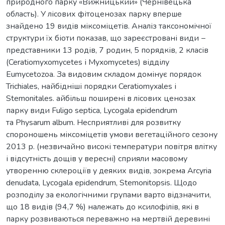
природного парку «Вижницький» (Чернівецька
область). У лісових фітоценозах парку вперше
знайдено 19 видів міксоміцетів. Аналіз таксономічної
структури їх біоти показав, що зареєстровані види −
представники 13 родів, 7 родин, 5 порядків, 2 класів
(Ceratiomyxomycetes і Myxomycetes) відділу
Eumycetozoa. За видовим складом домінує порядок
Trichiales, найбідніші порядки Ceratiomyxales і
Stemonitales. айбільш поширені в лісових ценозах
парку види Fuligo septica, Lycogala epidendrum
та Physarum album. Несприятливі для розвитку
спороношень міксоміцетів умови вегетаційного сезону
2013 р. (незвичайно високі температури повітря влітку
і відсутність дощів у вересні) сприяли масовому
утворенню склероціїв у деяких видів, зокрема Arcyria
denudata, Lycogala epidendrum, Stemonitopsis. Щодо
розподілу за екологічними групами варто відзначити,
що 18 видів (94,7 %) належать до ксилофілів, які в
парку розвиваються переважно на мертвій деревині