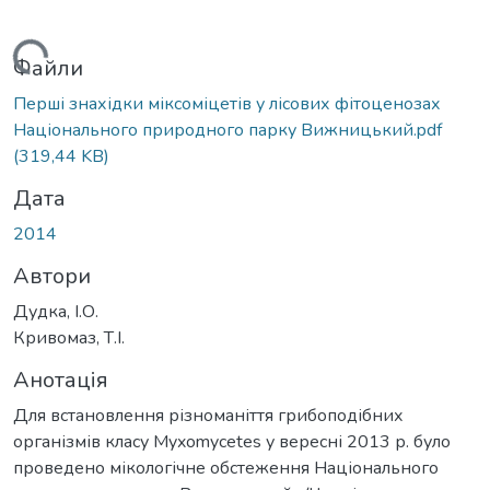
ажиться...
Файли
Перші знахідки міксоміцетів у лісових фітоценозах
Національного природного парку Вижницький.pdf
(319,44 KB)
Дата
2014
Автори
Дудка, І.О.
Кривомаз, Т.І.
Анотація
Для встановлення різноманіття грибоподібних
організмів класу Myxomycetes у вересні 2013 р. було
проведено мікологічне обстеження Національного