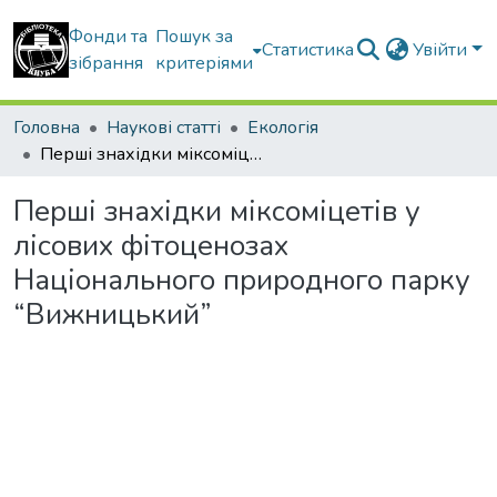
Фонди та
Пошук за
Статистика
Увійти
зібрання
критеріями
Головна
Наукові статті
Екологія
Перші знахідки міксоміцетів у лісових фітоценозах Національного природного парку “Вижницький”
Перші знахідки міксоміцетів у
лісових фітоценозах
Національного природного парку
“Вижницький”