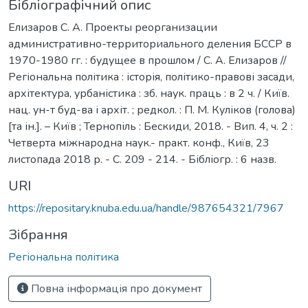
Бібліографічний опис
Елизаров С. А. Проекты реорганизации
административно-территориального деления БССР в
1970-1980 гг. : будущее в прошлом / С. А. Елизаров //
Регіональна політика : історія, політико-правові засади,
архітектура, урбаністика : зб. наук. праць : в 2 ч. / Київ.
нац. ун-т буд-ва і архіт. ; редкол. : П. М. Куліков (голова)
[та ін.]. – Київ ; Тернопіль : Бескиди, 2018. - Вип. 4, ч. 2 :
Четверта міжнародна наук.- практ. конф., Київ, 23
листопада 2018 р. - С. 209 - 214. - Бібліогр. : 6 назв.
URI
https://repositary.knuba.edu.ua/handle/987654321/7967
Зібрання
Регіональна політика
Повна інформація про документ