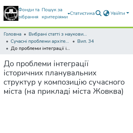
Фонди та
Пошук за
Статистика
Увійти
зібрання
критеріями
Головна
Вибрані статті з наукових збірників КНУБА
Сучасні проблеми архітектури та містобудування
Вип. 34
До проблеми інтеграції історичних планувальних структур у композицію сучасного міста (на прикладі міста Жовква)
До проблеми інтеграції
історичних планувальних
структур у композицію сучасного
міста (на прикладі міста Жовква)