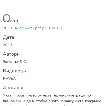
ься...
Файли
201334-278-287.pdf
(550,59 KB)
Дата
2013
Автори
Запунна, Є. О.
Видавець
КНУБА
Анотація
У статті розглянуто сутність терміну інтеграція по
відношенню до містобудівного каркасу міста, графічно