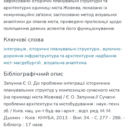
зафіксовано історичні планувальні структури та
архітектурні одиниці міста Жовква, показано їх
комунікаційні зв'язки; застосовано метод візуальної
аналітики до планів міста, приведені пропозиції щодо
поліпшення деяких аспектів його функціонування.
Ключові слова
інтеграція
,
історичні планувальні структури
,
вулично-
дорожня інфраструктура та архітектурне надбання
міст-магдебургій
,
візуальна аналітика.
Бібліографічний опис
Запунна Є. О. До проблеми інтеграції історичних
планувальних структур у композицію сучасного міста
(на прикладі міста Жовква) / Є. О. Запунна // Сучасні
проблеми архітектури та містобудування : наук.-техн.
зб. / Київ. нац. ун-т буд-ва і архіт. ; відп. ред. М. М.
Дьомін. - Київ : КНУБА, 2013. - Вип. 34. - С. 277 - 286. -
Бібліогр. : 17 назв.