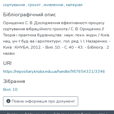
сортування
,
грохот
,
живлення
,
матеріал
Бібліографічний опис
Орищенко С. В. Дослідження ефективності процесу
сортування вібраційного грохота / С. В. Орищенко //
Теорія і практика будівництва : наук.-техн. журн. / Київ.
нац. ун-т буд-ва і архітектури ; гол. ред. І. І. Назаренко. -
Київ : КНУБА, 2012. - Вип. 10. - С. 40 - 43. - Бібліогр. : 2
назви.
URI
https://repositary.knuba.edu.ua/handle/987654321/3346
Зібрання
Вип. 10
Повна інформація про документ