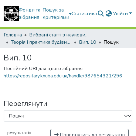
Фонди та
Пошук за
Статистика
Увійти
зібрання
критеріями
Головна
Вибрані статті з наукових збірників КНУБА
Теорія і практика будівництва
Вип. 10
Пошук
Вип. 10
Постійний URI для цього зібрання
https://repositary.knuba.edu.ua/handle/987654321/296
Переглянути
результатів
Повернутись до результатів