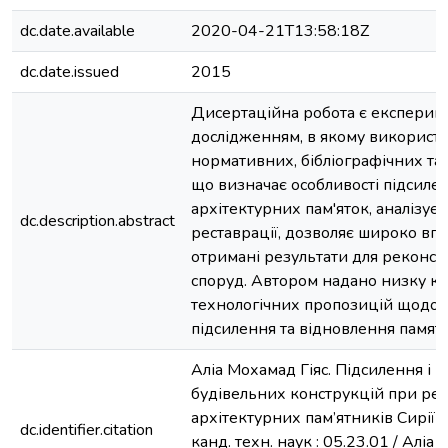
dc.date.available
2020-04-21T13:58:18Z
dc.date.issued
2015
Дисертаційна робота є експери
дослідженням, в якому використа
нормативних, бібліографічних та
що визначає особливості підсиле
архітектурних пам'яток, аналізує
dc.description.abstract
реставрації, дозволяє широко в
отримані результати для реконстр
споруд. Автором надано низку к
технологічних пропозицій щодо
підсилення та відновлення памятн
Аліа Мохамад Гіяс. Підсилення і 
будівельних конструкцій при рек
архітектурних пам’ятників Сирії : а
dc.identifier.citation
канд. техн. наук : 05.23.01 / Аліа 