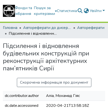
Фонди та
Пошук за
Статистика
Увійти
зібрання
критеріями
Головна
Автореферати до дисертацій
Автореферати
Підсилення і відновлення будівельних конструкцій при реконструкції архітектурних пам’ятників Сирії
Підсилення і відновлення
будівельних конструкцій при
реконструкції архітектурних
пам’ятників Сирії
Скорочена інформація про документ
dc.contributor.author
Аліа, Мохамад Гіяс
dc.date.accessioned
2020-04-21T13:58:18Z