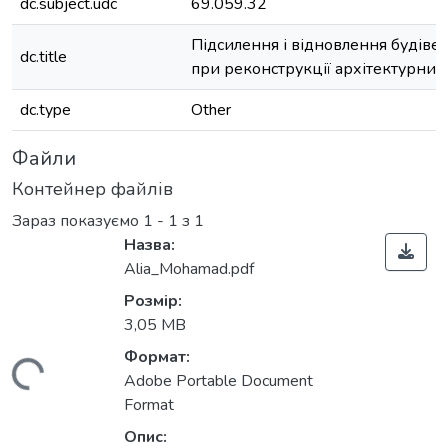
dc.subject.udc
69.059.32
Підсилення і відновлення будіве
dc.title
при реконструкції архітектурних 
dc.type
Other
Файли
Контейнер файлів
Зараз показуємо
1 - 1 з 1
Назва:
Alia_Mohamad.pdf
Розмір:
3,05 MB
Формат:
ажиться...
Adobe Portable Document
Format
Опис: