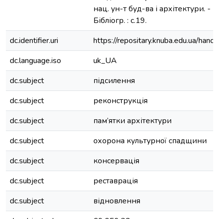
нац. ун-т буд-ва і архітектури. - Ки
Бібліогр. : с.19.
dc.identifier.uri
https://repositary.knuba.edu.ua/h
dc.language.iso
uk_UA
dc.subject
підсилення
dc.subject
реконструкція
dc.subject
пам’ятки архітектури
dc.subject
охорона культурної спадщини
dc.subject
консервація
dc.subject
реставрація
dc.subject
відновлення