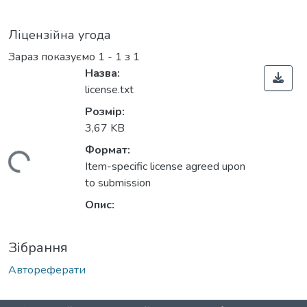
Ліцензійна угода
Зараз показуємо
1 - 1 з 1
Назва:
license.txt
Розмір:
3,67 KB
Формат:
ажиться...
Item-specific license agreed upon
to submission
Опис:
Зібрання
Автореферати