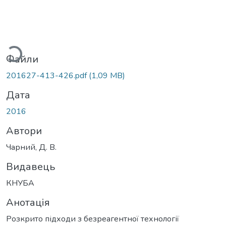
ажиться...
Файли
201627-413-426.pdf
(1,09 MB)
Дата
2016
Автори
Чарний, Д. В.
Видавець
КНУБА
Анотація
Розкрито підходи з безреагентної технології