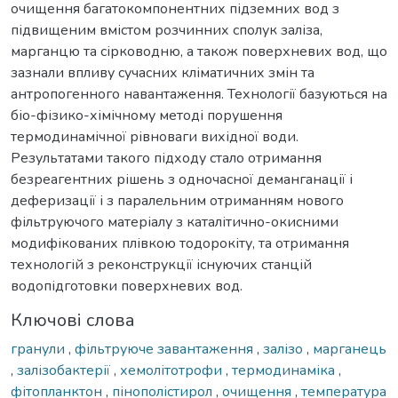
очищення багатокомпонентних підземних вод з
підвищеним вмістом розчинних сполук заліза,
марганцю та сірководню, а також поверхневих вод, що
зазнали впливу сучасних кліматичних змін та
антропогенного навантаження. Технології базуються на
біо-фізико-хімічному методі порушення
термодинамічної рівноваги вихідної води.
Результатами такого підходу стало отримання
безреагентних рішень з одночасної деманганації і
деферизації і з паралельним отриманням нового
фільтруючого матеріалу з каталітично-окисними
модифікованих плівкою тодорокіту, та отримання
технологій з реконструкції існуючих станцій
водопідготовки поверхневих вод.
Ключові слова
гранули
,
фільтруюче завантаження
,
залізо
,
марганець
,
залізобактерії
,
хемолітотрофи
,
термодинаміка
,
фітопланктон
,
пінополістирол
,
очищення
,
температура