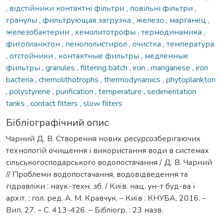
,
відстійники контактні фільтри
,
повільні фільтри
,
гранулы
,
фильтрующая загрузка
,
железо
,
марганец
,
железобактерии
,
хемолитотрофы
,
термодинамика
,
фитопланктон
,
пенополистирол
,
очистка
,
температура
,
отстойники
,
контактные фильтры
,
медленные
фильтры
,
granules
,
filtering batch
,
iron
,
manganese
,
iron
bacteria
,
chemolithotrophs
,
thermodynamics
,
phytoplankton
,
polystyrene
,
purification
,
temperature
,
sedimentation
tanks
,
contact filters
,
slow filters
Бібліографічний опис
Чарний Д. В. Створення нових ресурсозберігаючих
технологій очищення і використання води в системах
сільськогосподарського водопостачання / Д. В. Чарний
// Проблеми водопостачання, водовідведення та
гідравліки : наук.-техн. зб. / Київ. нац. ун-т буд-ва і
архіт. ; гол. ред. А. М. Кравчук. – Київ : КНУБА, 2016. –
Вип. 27. – С. 413-426. – Бібліогр. : 23 назв.