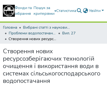
Фонди та
Пошук за
Статистика
Увійти
зібрання
критеріями
Головна
Вибрані статті з наукових збірників КНУБА
Проблеми водопостачання, водовідведення та гідравліки
Вип. 27
Створення нових ресурсозберігаючих технологій очищення і використання води в системах сільськогосподарського водопостачання
Створення нових
ресурсозберігаючих технологій
очищення і використання води в
системах сільськогосподарського
водопостачання