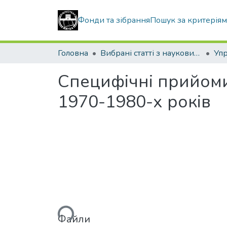
Фонди та зібрання
Пошук за критерія
Головна
Вибрані статті з наукових збірників КНУБА
Специфічні прийоми
1970-1980-х років
Вантажиться...
Файли