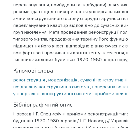
перепланування, прибудови та надбудови), для яких
рекомендації щодо використання універсальних ко
зміни конструктивного остову споруди і зручності в
перепланування квартир відповідно до сучасних вим
груп населення. Мета проведення реконструкції пол
типового житла, продовження терміну його функціо
підвищення його якості відповідно рівню сучасних в
комфортності проживання контингенту населення, 
типових житлових будинках 1970-1980-х рр. спор
Ключові слова
реконструкція
,
модернізація
,
сучасні конструктивн
поздовжня конструктивна система
,
поперечна конс
універсальні конструктивні системи
,
прийоми рекон
Бібліографічний опис
Новосад І. Г. Специфічні прийоми реконструкції ти
будинків 1970-1980-х років / І. Г. Новосад // Управ
складних систем : зб. наук. праць / Київ. нац. ун-т буд