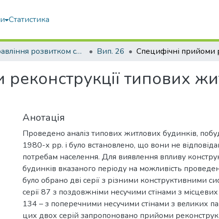
ми
Статистика
Управління розвитком складних систем
Вип. 26
 реконструкції типових жи
Анотація
Проведено аналіз типових житлових будинків, побу
1980-х рр. і було встановлено, що вони не відповід
потребам населення. Для виявлення впливу констру
будинків вказаного періоду на можливість проведе
було обрано дві серії з різними конструктивними с
серії 87 з поздовжніми несучими стінами з місцевих м
134 – з поперечними несучими стінами з великих па
цих двох серій запропоновано прийоми реконструк