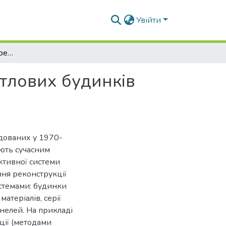
Увійти
Специфічні прийоми реконструкції типових житлових будинків 1970-1980-х років
тлових будинків
дованих у 1970-
ають сучасним
ктивної системи
ння реконструкції
истемами: будинки
атеріалів, серії
нелей. На прикладі
ції (методами