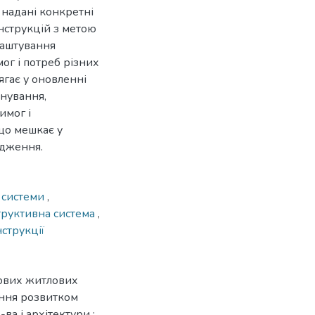
 надані конкретні
нструкцій з метою
лаштування
ог і потреб різних
ягає у оновленні
нування,
имог і
що мешкає у
удження.
і системи
,
труктивна система
,
струкції
пових житлових
ління розвитком
-ва і архітектури ;