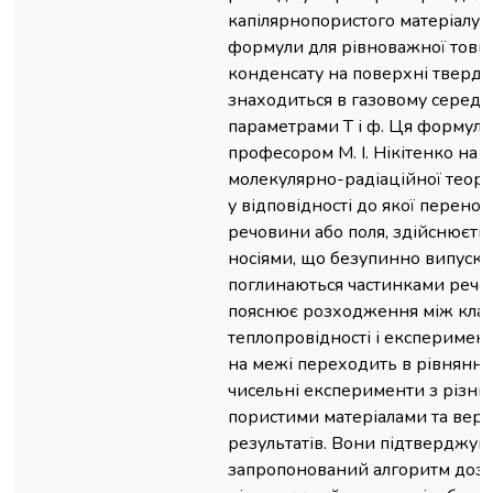
капілярнопористого матеріалу і
формули для рівноважної товщ
конденсату на поверхні твердог
знаходиться в газовому середо
параметрами Т і ф. Ця формул
професором М. І. Нікітенко на б
молекулярно-радіаційної теорі
у відповідності до якої перенос 
речовини або поля, здійснюєть
носіями, що безупинно випуска
поглинаються частинками речов
пояснює розходження між кла
теплопровідності і експеримен
на межі переходить в рівняння
чисельні експерименти з різни
пористими матеріалами та вер
результатів. Вони підтверджую
запропонований алгоритм дозв