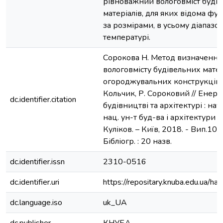
рівноважний вологовміст будь
матеріалів, для яких відома фу
за розмірами, в усьому діапазо
температурі.
Сорокова Н. Метод визначення
вологовмісту будівельних матер
огороджувальних конструкцій /
Кольчик, Р. Сороковий // Енер
dc.identifier.citation
будівництві та архітектурі : наук.
нац. ун-т буд-ва і архітектури ; 
Куліков. – Київ, 2018. - Вип.10. -
Бібліогр. : 20 назв.
dc.identifier.issn
2310-0516
dc.identifier.uri
https://repositary.knuba.edu.ua
dc.language.iso
uk_UA