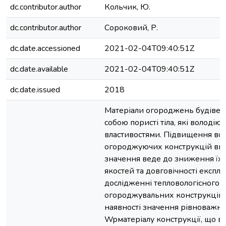
dc.contributor.author
Кольчик, Ю.
dc.contributor.author
Сороковий, Р.
dc.date.accessioned
2021-02-04T09:40:51Z
dc.date.available
2021-02-04T09:40:51Z
dc.date.issued
2018
Матеріали огороджень будівел
собою пористі тіла, які володі
властивостями. Підвищення вол
огороджуючих конструкцій ви
значення веде до зниження їх
якостей та довговічності експлу
дослідженні тепловологісного с
огороджувальних конструкцій 
наявності значення рівноважно
Wpматеріалу конструкції, що ві