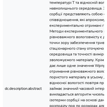
температурі Т та відносній воло
навколишнього середовища. За
сорбції представляють собою е
співвідношення, які апроксиму
експериментально отримані гра
Методи експериментального в
рівноважного вологовмісту є д
точки зору забезпечення трива
стаціонарного стану оточуючог
середовища та точності вимірю
зволожуємого матеріалу. Крім т
дає лише одне значення Wpпри 
отримання рівноважного волог
пористого матеріалу в усьому д
відносної вологості повітря при
dc.description.abstract
займає значний часовий інтерв
викладається алгоритм чисель
ізотерми сорбції на основі да
розподілу пор по розмірах для 