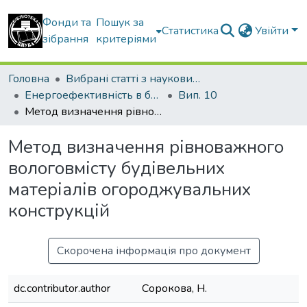
Фонди та
Пошук за
Статистика
Увійти
зібрання
критеріями
Головна
Вибрані статті з наукових збірників КНУБА
Енергоефективність в будівництві та архітектурі
Вип. 10
Метод визначення рівноважного вологовмісту будівельних матеріалів огороджувальних конструкцій
Метод визначення рівноважного
вологовмісту будівельних
матеріалів огороджувальних
конструкцій
Скорочена інформація про документ
dc.contributor.author
Сорокова, Н.