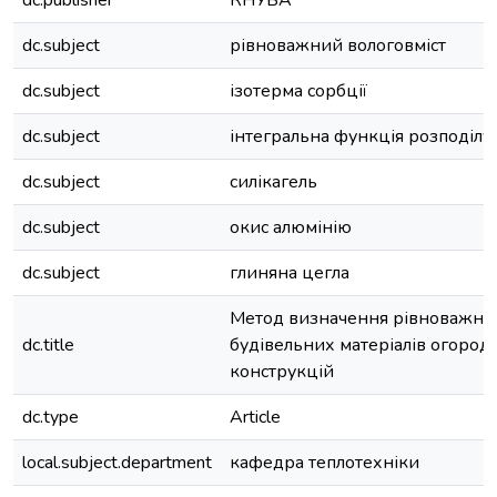
dc.publisher
КНУБА
dc.subject
рівноважний вологовміст
dc.subject
ізотерма сорбції
dc.subject
інтегральна функція розподілу
dc.subject
силікагель
dc.subject
окис алюмінію
dc.subject
глиняна цегла
Метод визначення рівноважног
dc.title
будівельних матеріалів огоро
конструкцій
dc.type
Article
local.subject.department
кафедра теплотехніки