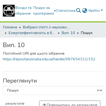
Фонди та
Пошук за
Статистика
Увійти
зібрання
критеріями
Головна
Вибрані статті з наукових збірників КНУБА
Енергоефективність в будівництві та архітектурі
Вип. 10
Пошук
Вип. 10
Постійний URI для цього зібрання
https://repositary.knuba.edu.ua/handle/987654321/152
Переглянути
результатів
Повернутись до результатів