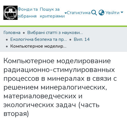
Фонди та
Пошук за
Статистика
Увійти
зібрання
критеріями
Головна
Вибрані статті з наукових збірників КНУБА
Екологічна безпека та природокористування
Вип. 14
Компьютерное моделирование радиационно-стимулированных процессов в минералах в связи с решением минералогических, материаловедческих и экологических задач (часть вторая)
Компьютерное моделирование
радиационно-стимулированных
процессов в минералах в связи с
решением минералогических,
материаловедческих и
экологических задач (часть
вторая)