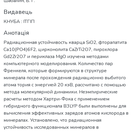
Шабалин, Б. Г.
Видавець
КНУБА : ІТГІП
Анотація
Радиационная устойчивость кварца SiO2, фторапатита
Ca10(PO4)6F2, цирконолита CaZrTi2O7, пирохлора
Gd2Zr2O7 и периклаза MgO изучена методами
компьютерного моделирования. Количество пар
Френкеля, которые формируются в структуре
минерала после прохождения радиационно выбитого
атома тория с энергией 20 кэВ, рассчитано с помощью
метода молекулярной динамики. Неэмпирические
расчеты методом Хартри-Фока с применением
гибридного функционала B3LYP были выполнены для
вычисления эффективных зарядов атомов кислорода в
минералах. Установлено, что радиационная
устойчивость исследованных минералов в