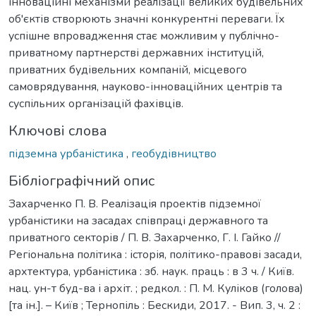
інноваційні механізми реалізації великих будівельних
об'єктів створюють значні конкурентні переваги. Їх
успішне впровадження стає можливим у публічно-
приватному партнерстві державних інституцій,
приватних будівельних компаній, місцевого
самоврядування, науково-інноваційних центрів та
суспільних організацій фахівців.
Ключові слова
підземна урбаністика
,
геобудівництво
Бібліографічний опис
Захарченко П. В. Реалізація проектів підземної
урбаністики на засадах співпраці державного та
приватного секторів / П. В. Захарченко, Г. І. Гайко //
Регіональна політика : історія, політико-правові засади,
архтектура, урбаністика : зб. наук. праць : в 3 ч. / Київ.
нац. ун-т буд-ва і архіт. ; редкол. : П. М. Куліков (голова)
[та ін.]. – Київ ; Тернопіль : Бескиди, 2017. - Вип. 3, ч. 2 :