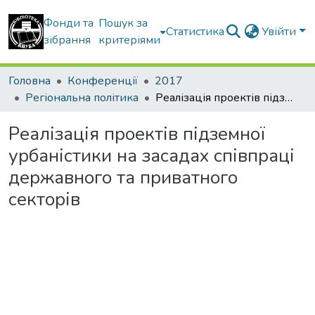
Фонди та
Пошук за
Статистика
Увійти
зібрання
критеріями
Головна
Конференції
2017
Регіональна політика
Реалізація проектів підземної урбаністики на засадах співпраці державного та приватного секторів
Реалізація проектів підземної
урбаністики на засадах співпраці
державного та приватного
секторів