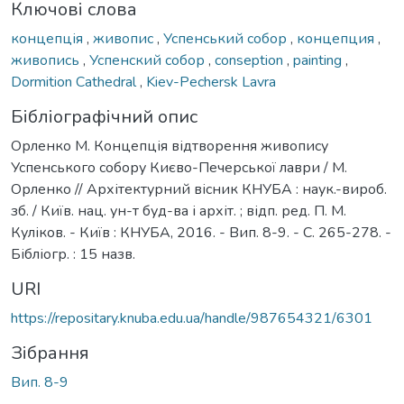
Ключові слова
концепція
,
живопис
,
Успенський собор
,
концепция
,
живопись
,
Успенский собор
,
conseption
,
painting
,
Dormition Cathedral
,
Kiev-Pechersk Lavra
Бібліографічний опис
Орленко М. Концепція відтворення живопису
Успенського собору Києво-Печерської лаври / М.
Орленко // Архітектурний вісник КНУБА : наук.-вироб.
зб. / Київ. нац. ун-т буд-ва і архіт. ; відп. ред. П. М.
Куліков. - Київ : КНУБА, 2016. - Вип. 8-9. - С. 265-278. -
Бібліогр. : 15 назв.
URI
https://repositary.knuba.edu.ua/handle/987654321/6301
Зібрання
Вип. 8-9