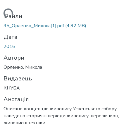
ажиться...
Файли
35_Орленко_Микола[1].pdf
(4,92 MB)
Дата
2016
Автори
Орленко, Микола
Видавець
КНУБА
Анотація
Описано концепцію живопису Успенського собору,
наведено історичні періоди живопису, перелік ікон,
живописні техніки.