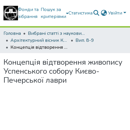
Фонди та
Пошук за
Статистика
Увійти
зібрання
критеріями
Головна
Вибрані статті з наукових збірників КНУБА
Архітектурний вісник КНУБА
Вип. 8-9
Концепція відтворення живопису Успенського собору Києво-Печерської лаври
Концепція відтворення живопису
Успенського собору Києво-
Печерської лаври