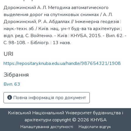
Дорожинский А. Л. Методика автоматического
выделения дорог на спутниковых снимках / А. Л.
Дорожинский, Р. А. Абдаллах // Інженерна геодезія :
наук.-техн. зб. / Київ. нац. ун-т буд-ва та архітектури ;
відп. ред. С. Войтенко. - Київ : КНУБА, 2015. - Вип. 62. -
С. 98-108. - Бібліогр. : 13 назв.
URI
https://repositary.knuba.edu.ua/handle/987654321/1908
Зібрання
Вип. 63
Повна інформація про документ
Київський Національний Університет будівництва і
архітектури
copyright © 2026
КНУБА
Налаштування доступності
Надіслати відгук