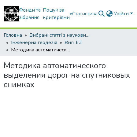
Фонди та
Пошук за
Статистика
Увійти
зібрання
критеріями
Головна
Вибрані статті з наукових збірників КНУБА
Інженерна геодезія
Вип. 63
Методика автоматического выделения дорог на спутниковых снимках
Методика автоматического
выделения дорог на спутниковых
снимках