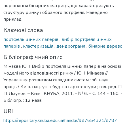
порівняння бінарних матриць, що характеризують
структуру ринку і обраного потрфеля. Наведено
приклад.
Ключові слова
портфель цінних паперів
,
вибір портфеля цінних
паперів
,
кластеризація
,
дендрограма
,
бінарне дерево
Бібліографічний опис
Мінаєва Ю. І. Вибір портфеля цінних паперів на основі
моделі його відповідності ринку / Ю. І. Мінаєва //
Управління розвитком складних систем : зб. наук.
праць / Київ. нац. ун-т буд-ва і архітектури ; гол. ред. П.
П. Лізунов. – Київ : КНУБА, 2011. – № 6. – С. 144 - 150. -
Бібліогр. : 12 назв.
URI
https://repositary.knuba.edu.ua/handle/987654321/8787