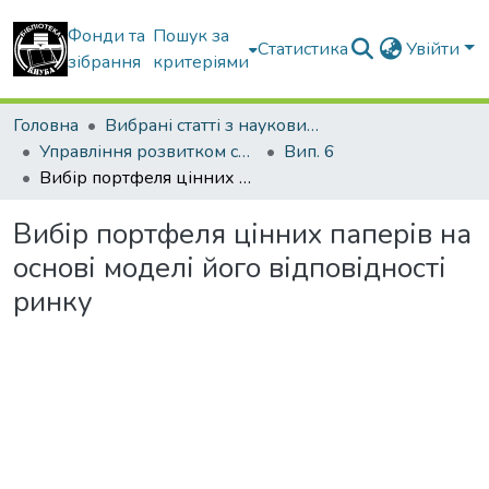
Фонди та
Пошук за
Статистика
Увійти
зібрання
критеріями
Головна
Вибрані статті з наукових збірників КНУБА
Управління розвитком складних систем
Вип. 6
Вибір портфеля цінних паперів на основі моделі його відповідності ринку
Вибір портфеля цінних паперів на
основі моделі його відповідності
ринку