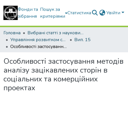
Фонди та
Пошук за
Статистика
Увійти
зібрання
критеріями
Головна
Вибрані статті з наукових збірників КНУБА
Управління розвитком складних систем
Вип. 15
Особливості застосування методів аналізу зацікавлених сторін в соціальних та комерційних проектах
Особливості застосування методів
аналізу зацікавлених сторін в
соціальних та комерційних
проектах