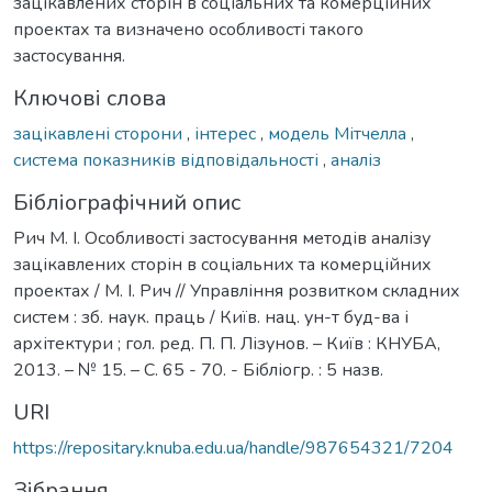
зацікавлених сторін в соціальних та комерційних
проектах та визначено особливості такого
застосування.
Ключові слова
зацікавлені сторони
,
інтерес
,
модель Мітчелла
,
система показників відповідальності
,
аналіз
Бібліографічний опис
Рич М. І. Особливості застосування методів аналізу
зацікавлених сторін в соціальних та комерційних
проектах / М. І. Рич // Управління розвитком складних
систем : зб. наук. праць / Київ. нац. ун-т буд-ва і
архітектури ; гол. ред. П. П. Лізунов. – Київ : КНУБА,
2013. – № 15. – С. 65 - 70. - Бібліогр. : 5 назв.
URI
https://repositary.knuba.edu.ua/handle/987654321/7204
Зібрання