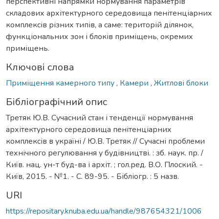
перспективні напрямки нормування параметрів
складових архітектурного середовища пенітенціарних
комплексів різних типів, а саме: територій ділянок,
функціональних зон і блоків приміщень, окремих
приміщень.
Ключові слова
Приміщення камерного типу
,
Камери
,
Житлові блоки
Бібліографічний опис
Третяк Ю.В. Сучасний стан і тенденції нормування
архітектурного середовища пенітенціарних
комплексів в україні / Ю.В. Третяк // Сучасні проблеми
технічного регулювання у будівництві. : зб. наук. пр. /
Київ. нац. ун-т буд-ва і архіт. ; гол.ред. В.О. Плоский. -
Київ, 2015. - №1. - С. 89-95. - Бібліогр. : 5 назв.
URI
https://repositary.knuba.edu.ua/handle/987654321/1006