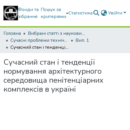
Фонди та
Пошук за
Статистика
Увійти
зібрання
критеріями
Головна
Вибрані статті з наукових збірників КНУБА
Сучасні проблеми технічного регулювання у будівництві
Вип. 1
Сучасний стан і тенденції нормування архітектурного середовища пенітенціарних комплексів в україні
Сучасний стан і тенденції
нормування архітектурного
середовища пенітенціарних
комплексів в україні