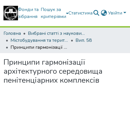
Фонди та
Пошук за
Статистика
Увійти
зібрання
критеріями
Головна
Вибрані статті з наукових збірників КНУБА
Містобудування та територіальне планування
Вип. 58
Принципи гармонізації архітектурного середовища пенітенціарних комплексів
Принципи гармонізації
архітектурного середовища
пенітенціарних комплексів