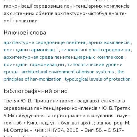
гармонізації середовища пені-тенціарних комплексів
як системних об‘єктів архітектурно-містобудівної те-
орії і практики.
Ключові слова
архітектурне середовище пенітенціарних комплексів
,
принципи гармонізації
,
типологічні рівні середовища
,
архитектурная среда пенитенциарных комплексов
,
принципы гармонизации
,
типологические уровни
среды
,
architectural environment of prison systems
,
the
principles of har-monization
,
typological levels of protection
Бібліографічний опис
Третяк Ю. В. Принципи гармонізації архітектурного
середовища пенітенціарних комплексів / Ю. В. Третяк
// Містобудування та територіальне планування : наук.-
техн. зб. / Київ. нац. ун-т буд-ва і архіт. ; відпов. ред. М.
М. Осєтрін. - Київ : КНУБА, 2015. – Вип. 58. – С. 517-