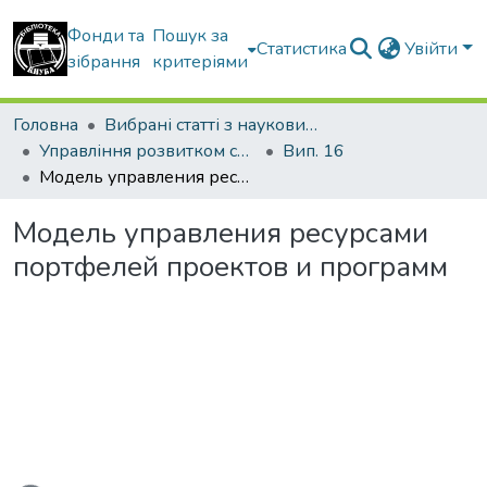
Фонди та
Пошук за
Статистика
Увійти
зібрання
критеріями
Головна
Вибрані статті з наукових збірників КНУБА
Управління розвитком складних систем
Вип. 16
Модель управления ресурсами портфелей проектов и программ
Модель управления ресурсами
портфелей проектов и программ
ься...